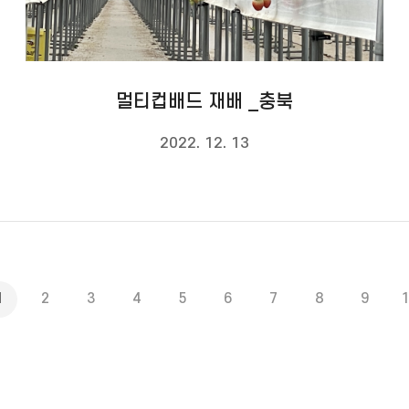
멀티컵배드 재배 _충북
2022. 12. 13
1
2
3
4
5
6
7
8
9