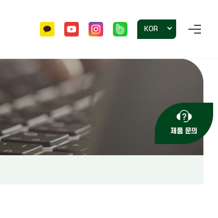
KOR
홍보자료
투명용기
자주 묻는 질문
사각포트 묘목
문의하기
제품 문의