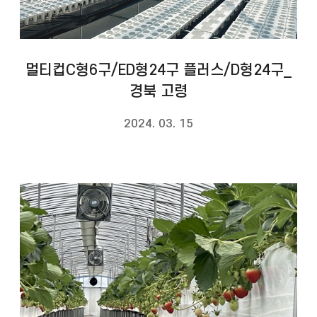
멀티컵C형6구/ED형24구 플러스/D형24구_
경북 고령
2024. 03. 15