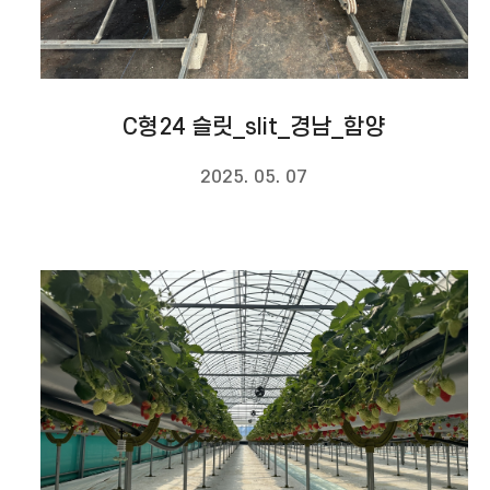
C형24 슬릿_slit_경남_함양
2025. 05. 07