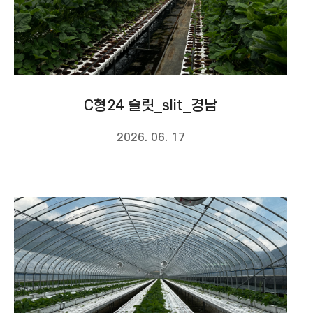
C형24 슬릿_slit_경남
2026. 06. 17