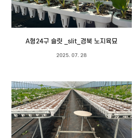
A형24구 슬릿 _slit_경북 노지육묘
2025. 07. 28