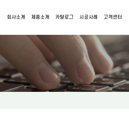
회사소개
제품소개
카탈로그
시공사례
고객센터
기업정보
육묘포트
연혁
카탈로그
인증현황
관수자재
시공사례
오시는길
멀티박스 수확상자
공지사항