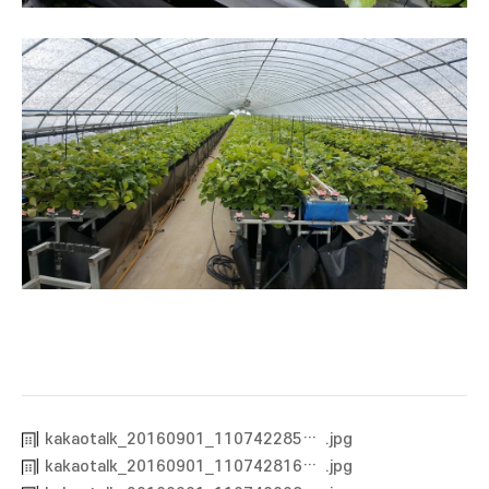
kakaotalk_20160901_1107422851472698793
kakaotalk_20160901_1107428161472698792