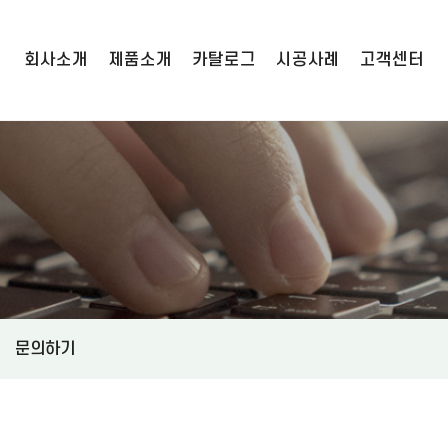
회사소개
제품소개
카탈로그
시공사례
고객센터
기업정보
육묘포트
연혁
카탈로그
인증현황
관수자재
시공사례
오시는길
멀티박스 수확상자
공지사항
문의하기