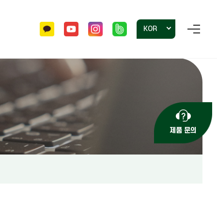
KOR
홍보자료
투명용기
자주 묻는 질문
사각포트 묘목
문의하기
제품 문의