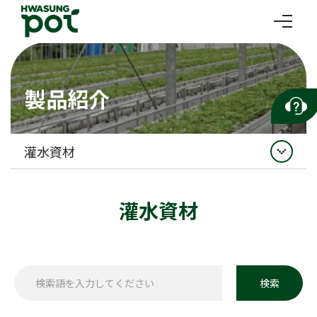
製品紹介
灌水資材
イチゴ
灌水資材
灌水資材
収穫マルチボックス
透明容器
検索
苗木