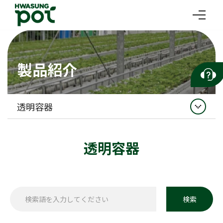
製品紹介
透明容器
イチゴ
透明容器
灌水資材
収穫マルチボックス
透明容器
検索
苗木