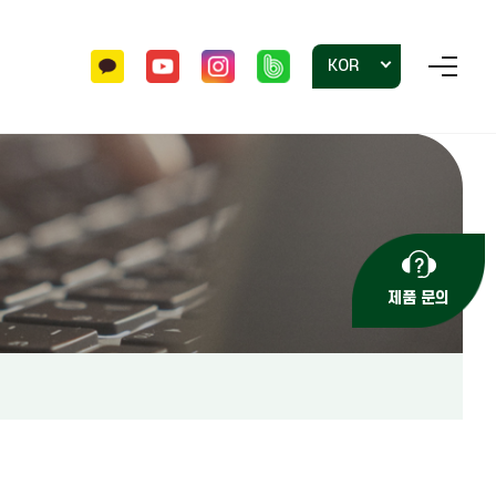
KOR
홍보자료
투명용기
자주 묻는 질문
사각포트 묘목
문의하기
제품 문의