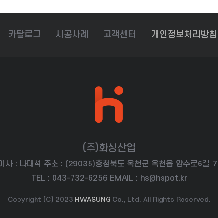
카탈로그
시공사례
고객센터
개인정보처리방침
(주)화성산업
이사 :
나대석
주소 :
(29035)충청북도 옥천군 옥천읍 양수로6길 7
TEL :
043-732-6256
EMAIL :
hs@hspot.kr
Copyright (C) 2023
HWASUNG
Co., Ltd. All Rights Reserved.