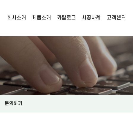
회사소개
제품소개
카탈로그
시공사례
고객센터
기업정보
육묘포트
연혁
카탈로그
인증현황
관수자재
시공사례
오시는길
멀티박스 수확상자
공지사항
문의하기