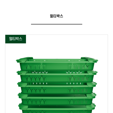
멀티박스
멀티박스