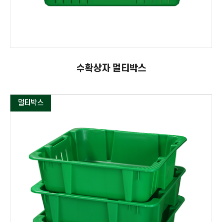
수확상자 멀티박스
멀티박스