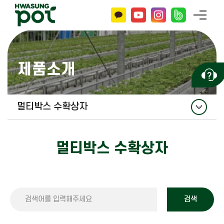
제품소개
멀티박스 수확상자
육묘포트
멀티박스 수확상자
관수자재
멀티박스 수확상자
투명용기
검색
사각포트 묘목