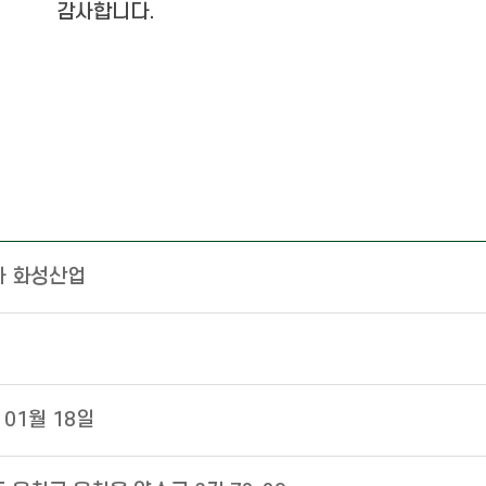
감사합니다.
사 화성산업
 01월 18일