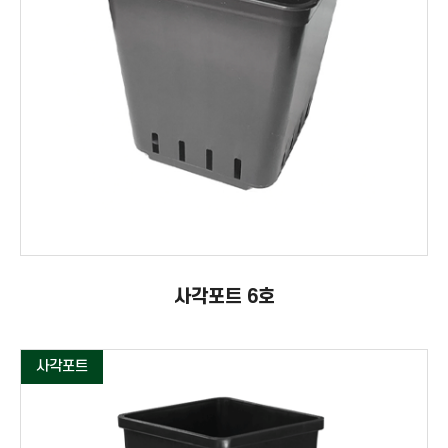
사각포트 6호
사각포트