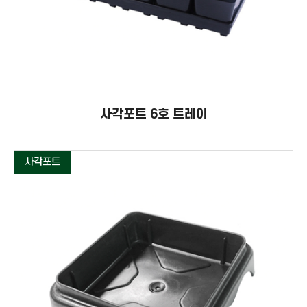
사각포트 6호 트레이
사각포트