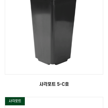
사각포트 5-C호
사각포트