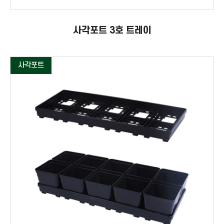
사각포트 3호 트레이
사각포트