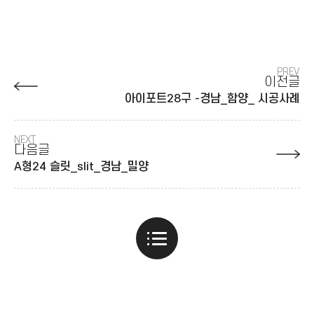
PREV
이전글
아이포트28구 -경남_함양_ 시공사례
NEXT
다음글
A형24 슬릿_slit_경남_밀양