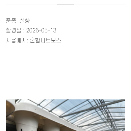
품종: 설향
촬영일 : 2026-05-13
사용배지: 혼합피트모스