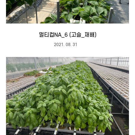
멀티컵NA_6 (고슬_재배)
2021. 08. 31