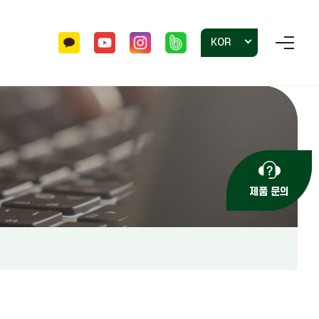
KOR
홍보자료
투명용기
자주 묻는 질문
사각포트 묘목
문의하기
제품 문의