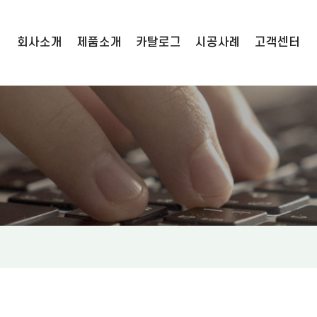
회사소개
제품소개
카탈로그
시공사례
고객센터
기업정보
육묘포트
연혁
카탈로그
인증현황
관수자재
시공사례
오시는길
멀티박스 수확상자
공지사항