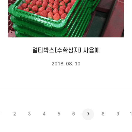
멀티박스(수확상자) 사용예
2018. 08. 10
1
2
3
4
5
6
7
8
9