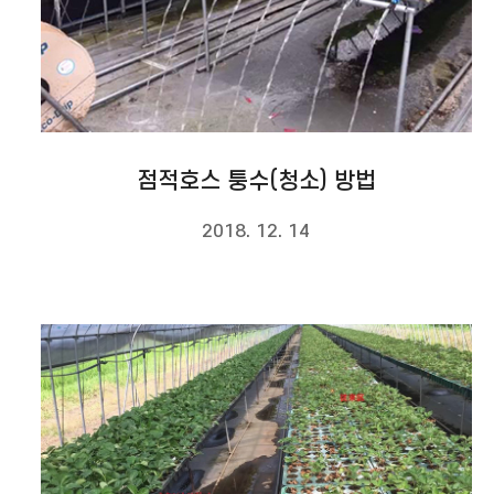
점적호스 퉁수(청소) 방법
2018. 12. 14