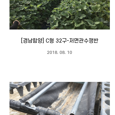
[경남함양] C형 32구-저면관수쟁반
2018. 08. 10