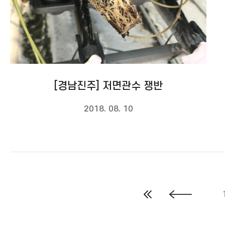
[경남진주] 저면관수 쟁반
2018. 08. 10