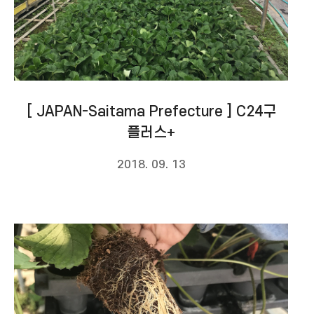
[ JAPAN-Saitama Prefecture ] C24구
플러스+
2018. 09. 13