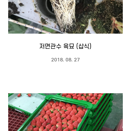
저면관수 육묘 (삽식)
2018. 08. 27