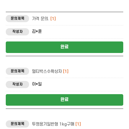
가격 문의.
[1]
김*훈
완료
멀티박스수확상자
[1]
이*일
완료
투명용기일반형 1kg구매
[1]