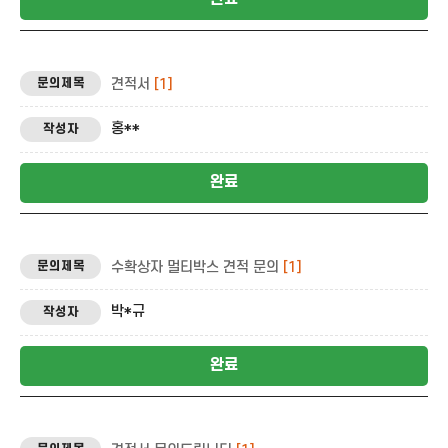
견적서
[1]
홍**혅
완료
수확상자 멀티박스 견적 문의
[1]
박*규
완료