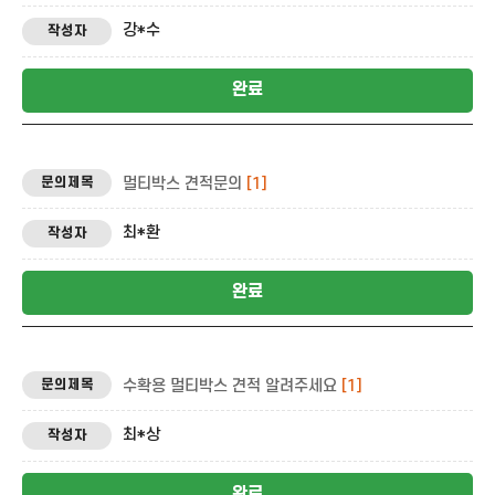
강*수
완료
멀티박스 견적문의
[1]
최*환
완료
수확용 멀티박스 견적 알려주세요
[1]
최*상
완료