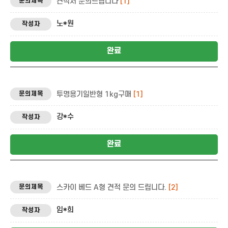
견적서 문의드립니다
[1]
노*원
완료
투명용기일반형 1kg구매
[1]
강*수
완료
스카이 베드 A형 견적 문의 드립니다.
[2]
임*희