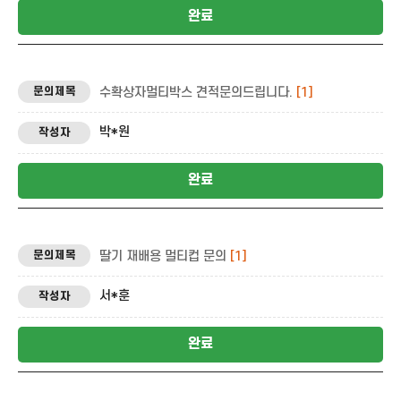
완료
수확상자멀티박스 견적문의드립니다.
[1]
박*원
완료
딸기 재배용 멀티컵 문의
[1]
서*훈
완료