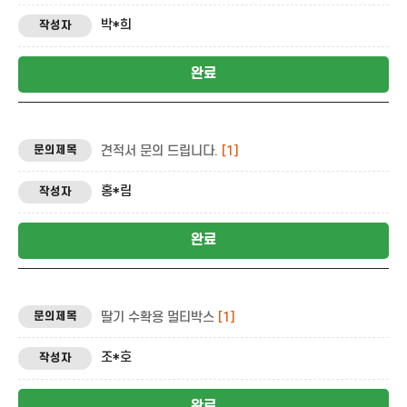
박*희
완료
견적서 문의 드립니다.
[1]
홍*림
완료
딸기 수확용 멀티박스
[1]
조*호
완료