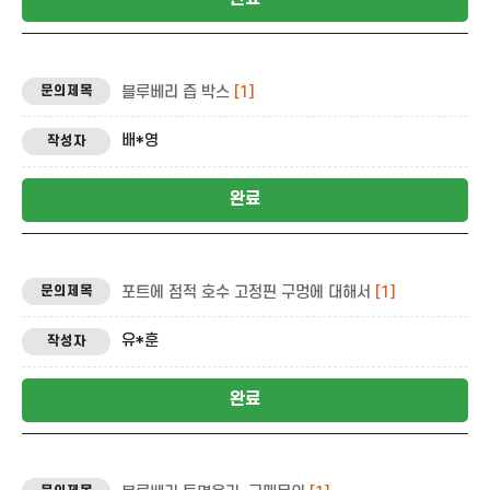
블루베리 즙 박스
[1]
배*영
완료
포트에 점적 호수 고정핀 구멍에 대해서
[1]
유*훈
완료