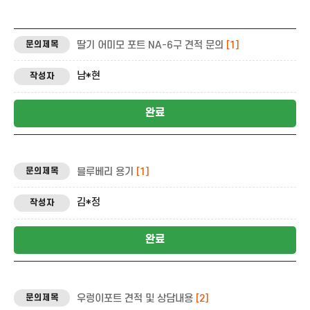
딸기 어미모 포트 NA-6구 견적 문의
[1]
남*현
완료
블루베리 용기
[1]
김*정
완료
우렁이포트 견적 및 상담내용
[2]